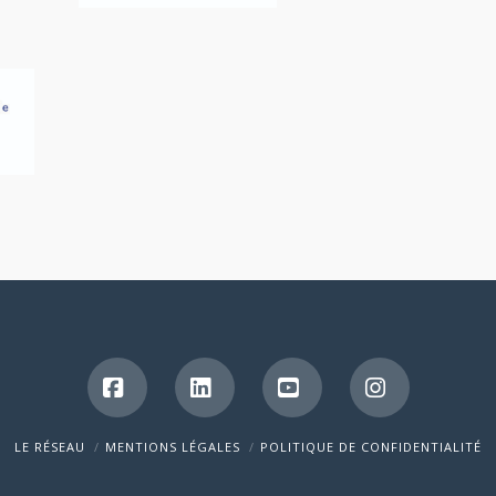
Facebook
LinkedIn
YouTube
Instagram
LE RÉSEAU
MENTIONS LÉGALES
POLITIQUE DE CONFIDENTIALITÉ